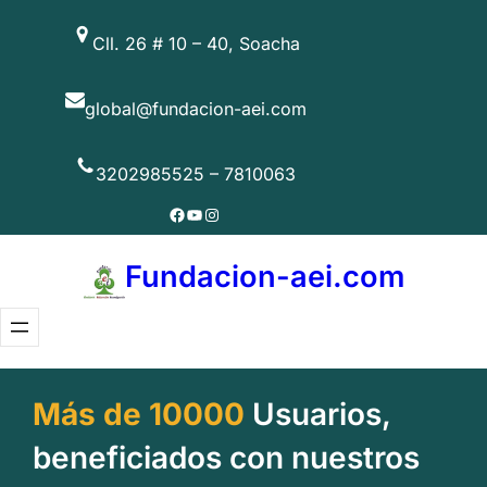
Saltar
Cll. 26 # 10 – 40, Soacha
al
contenido
global@fundacion-aei.com
3202985525 – 7810063
Facebook
YouTube
Instagram
Fundacion-aei.com
Más de 10000
Usuarios,
beneficiados con nuestros