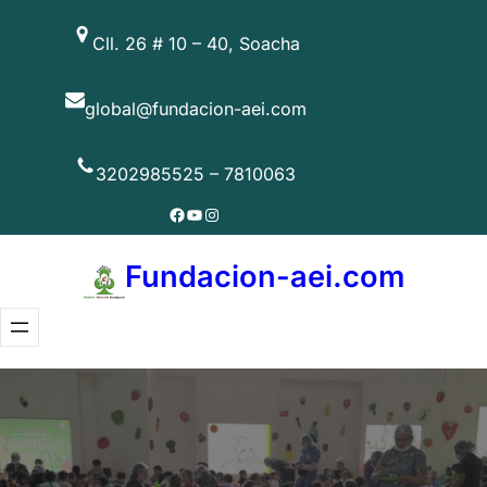
Cll. 26 # 10 – 40, Soacha
global@fundacion-aei.com
3202985525 – 7810063
Fundacion-aei.com